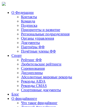
О Федерации
Контакты
Команда
Подписка
Приоритеты и развитие
Региональные подразделения
Органы управления
Документы
Партнёры ФФ
Почётные члены ФФ
Спорт
Рейтинг ФФ
Любительские рейтинги
Соревнования
Дисциплины
Абсолютные мировые рекорды
Рекорды AIDA
Рекорды CMAS
Спортивные документы
Блог
О фридайвинге
Что такое фридайвинг