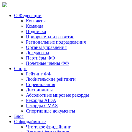
О Федерации
Контакты
Команда
Подписка
Приоритеты и развитие
Региональные подразделения
Органы управления
Документы
Партнёры ФФ
Почётные члены ФФ
Спорт
Рейтинг ФФ
Любительские рейтинги
Соревнования
Дисциплины
Абсолютные мировые рекорды
Рекорды AIDA
Рекорды CMAS
Спортивные документы
Блог
О фридайвинге
Что такое фридайвинг