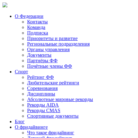
О Федерации
Контакты
Команда
Подписка
Приоритеты и развитие
Региональные подразделения
Органы управления
Документы
Партнёры ФФ
Почётные члены ФФ
Спорт
Рейтинг ФФ
Любительские рейтинги
Соревнования
Дисциплины
Абсолютные мировые рекорды
Рекорды AIDA
Рекорды CMAS
Спортивные документы
Блог
О фридайвинге
Что такое фридайвинг