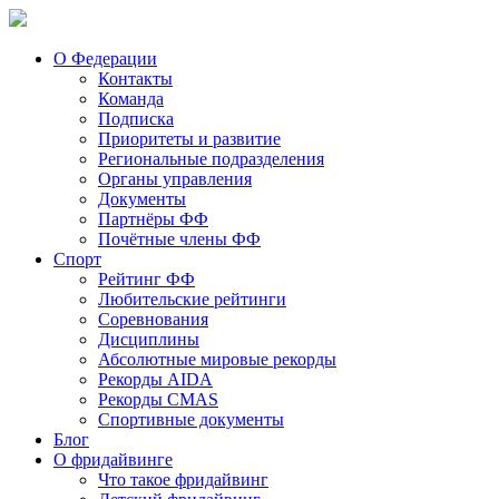
О Федерации
Контакты
Команда
Подписка
Приоритеты и развитие
Региональные подразделения
Органы управления
Документы
Партнёры ФФ
Почётные члены ФФ
Спорт
Рейтинг ФФ
Любительские рейтинги
Соревнования
Дисциплины
Абсолютные мировые рекорды
Рекорды AIDA
Рекорды CMAS
Спортивные документы
Блог
О фридайвинге
Что такое фридайвинг