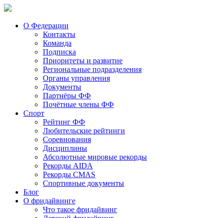
О Федерации
Контакты
Команда
Подписка
Приоритеты и развитие
Региональные подразделения
Органы управления
Документы
Партнёры ФФ
Почётные члены ФФ
Спорт
Рейтинг ФФ
Любительские рейтинги
Соревнования
Дисциплины
Абсолютные мировые рекорды
Рекорды AIDA
Рекорды CMAS
Спортивные документы
Блог
О фридайвинге
Что такое фридайвинг