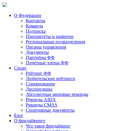
О Федерации
Контакты
Команда
Подписка
Приоритеты и развитие
Региональные подразделения
Органы управления
Документы
Партнёры ФФ
Почётные члены ФФ
Спорт
Рейтинг ФФ
Любительские рейтинги
Соревнования
Дисциплины
Абсолютные мировые рекорды
Рекорды AIDA
Рекорды CMAS
Спортивные документы
Блог
О фридайвинге
Что такое фридайвинг