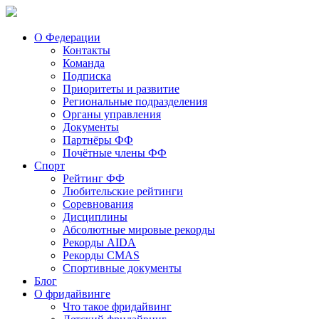
О Федерации
Контакты
Команда
Подписка
Приоритеты и развитие
Региональные подразделения
Органы управления
Документы
Партнёры ФФ
Почётные члены ФФ
Спорт
Рейтинг ФФ
Любительские рейтинги
Соревнования
Дисциплины
Абсолютные мировые рекорды
Рекорды AIDA
Рекорды CMAS
Спортивные документы
Блог
О фридайвинге
Что такое фридайвинг