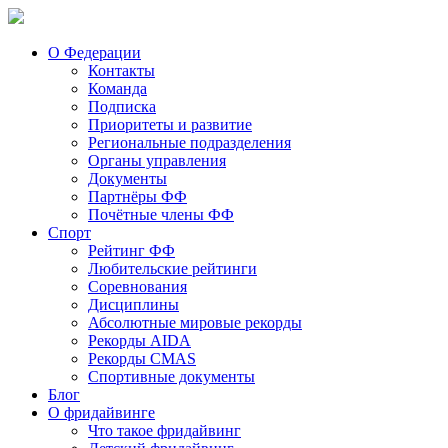
О Федерации
Контакты
Команда
Подписка
Приоритеты и развитие
Региональные подразделения
Органы управления
Документы
Партнёры ФФ
Почётные члены ФФ
Спорт
Рейтинг ФФ
Любительские рейтинги
Соревнования
Дисциплины
Абсолютные мировые рекорды
Рекорды AIDA
Рекорды CMAS
Спортивные документы
Блог
О фридайвинге
Что такое фридайвинг