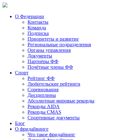
О Федерации
Контакты
Команда
Подписка
Приоритеты и развитие
Региональные подразделения
Органы управления
Документы
Партнёры ФФ
Почётные члены ФФ
Спорт
Рейтинг ФФ
Любительские рейтинги
Соревнования
Дисциплины
Абсолютные мировые рекорды
Рекорды AIDA
Рекорды CMAS
Спортивные документы
Блог
О фридайвинге
Что такое фридайвинг