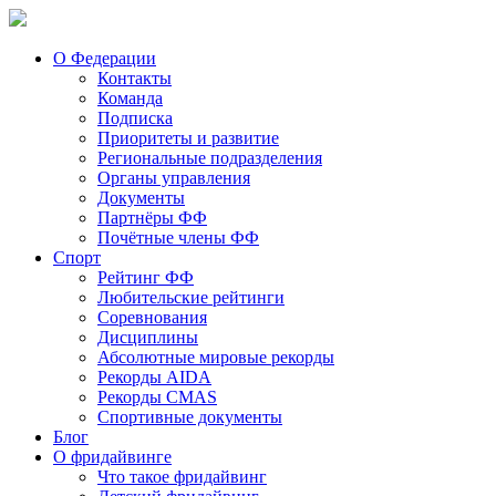
О Федерации
Контакты
Команда
Подписка
Приоритеты и развитие
Региональные подразделения
Органы управления
Документы
Партнёры ФФ
Почётные члены ФФ
Спорт
Рейтинг ФФ
Любительские рейтинги
Соревнования
Дисциплины
Абсолютные мировые рекорды
Рекорды AIDA
Рекорды CMAS
Спортивные документы
Блог
О фридайвинге
Что такое фридайвинг