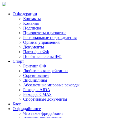
О Федерации
Контакты
Команда
Подписка
Приоритеты и развитие
Региональные подразделения
Органы управления
Документы
Партнёры ФФ
Почётные члены ФФ
Спорт
Рейтинг ФФ
Любительские рейтинги
Соревнования
Дисциплины
Абсолютные мировые рекорды
Рекорды AIDA
Рекорды CMAS
Спортивные документы
Блог
О фридайвинге
Что такое фридайвинг