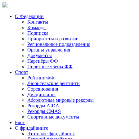
О Федерации
Контакты
Команда
Подписка
Приоритеты и развитие
Региональные подразделения
Органы управления
Документы
Партнёры ФФ
Почётные члены ФФ
Спорт
Рейтинг ФФ
Любительские рейтинги
Соревнования
Дисциплины
Абсолютные мировые рекорды
Рекорды AIDA
Рекорды CMAS
Спортивные документы
Блог
О фридайвинге
Что такое фридайвинг