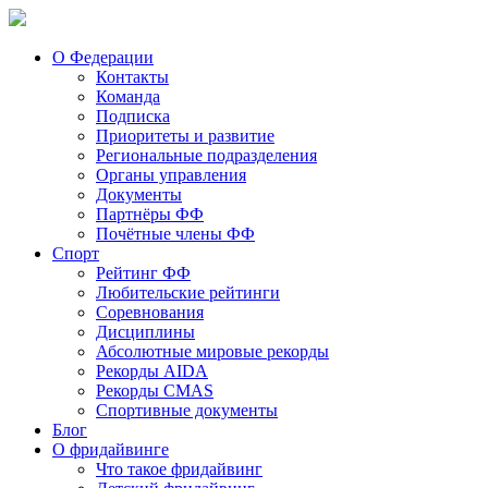
О Федерации
Контакты
Команда
Подписка
Приоритеты и развитие
Региональные подразделения
Органы управления
Документы
Партнёры ФФ
Почётные члены ФФ
Спорт
Рейтинг ФФ
Любительские рейтинги
Соревнования
Дисциплины
Абсолютные мировые рекорды
Рекорды AIDA
Рекорды CMAS
Спортивные документы
Блог
О фридайвинге
Что такое фридайвинг