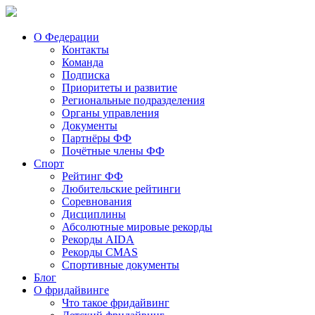
О Федерации
Контакты
Команда
Подписка
Приоритеты и развитие
Региональные подразделения
Органы управления
Документы
Партнёры ФФ
Почётные члены ФФ
Спорт
Рейтинг ФФ
Любительские рейтинги
Соревнования
Дисциплины
Абсолютные мировые рекорды
Рекорды AIDA
Рекорды CMAS
Спортивные документы
Блог
О фридайвинге
Что такое фридайвинг