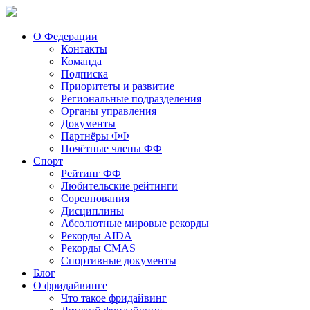
О Федерации
Контакты
Команда
Подписка
Приоритеты и развитие
Региональные подразделения
Органы управления
Документы
Партнёры ФФ
Почётные члены ФФ
Спорт
Рейтинг ФФ
Любительские рейтинги
Соревнования
Дисциплины
Абсолютные мировые рекорды
Рекорды AIDA
Рекорды CMAS
Спортивные документы
Блог
О фридайвинге
Что такое фридайвинг