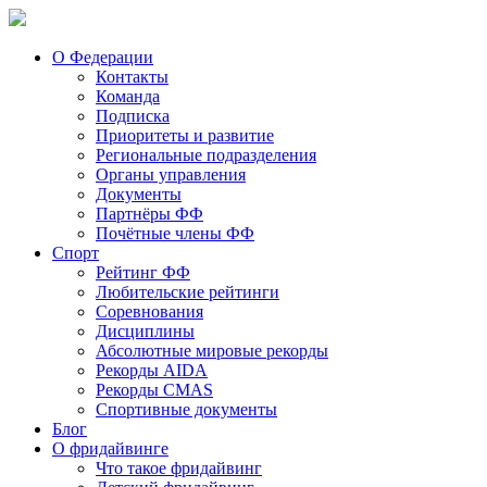
О Федерации
Контакты
Команда
Подписка
Приоритеты и развитие
Региональные подразделения
Органы управления
Документы
Партнёры ФФ
Почётные члены ФФ
Спорт
Рейтинг ФФ
Любительские рейтинги
Соревнования
Дисциплины
Абсолютные мировые рекорды
Рекорды AIDA
Рекорды CMAS
Спортивные документы
Блог
О фридайвинге
Что такое фридайвинг