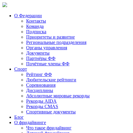
О Федерации
Контакты
Команда
Подписка
Приоритеты и развитие
Региональные подразделения
Органы управления
Документы
Партнёры ФФ
Почётные члены ФФ
Спорт
Рейтинг ФФ
Любительские рейтинги
Соревнования
Дисциплины
Абсолютные мировые рекорды
Рекорды AIDA
Рекорды CMAS
Спортивные документы
Блог
О фридайвинге
Что такое фридайвинг