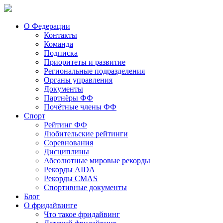
О Федерации
Контакты
Команда
Подписка
Приоритеты и развитие
Региональные подразделения
Органы управления
Документы
Партнёры ФФ
Почётные члены ФФ
Спорт
Рейтинг ФФ
Любительские рейтинги
Соревнования
Дисциплины
Абсолютные мировые рекорды
Рекорды AIDA
Рекорды CMAS
Спортивные документы
Блог
О фридайвинге
Что такое фридайвинг