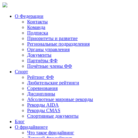
О Федерации
Контакты
Команда
Подписка
Приоритеты и развитие
Региональные подразделения
Органы управления
Документы
Партнёры ФФ
Почётные члены ФФ
Спорт
Рейтинг ФФ
Любительские рейтинги
Соревнования
Дисциплины
Абсолютные мировые рекорды
Рекорды AIDA
Рекорды CMAS
Спортивные документы
Блог
О фридайвинге
Что такое фридайвинг