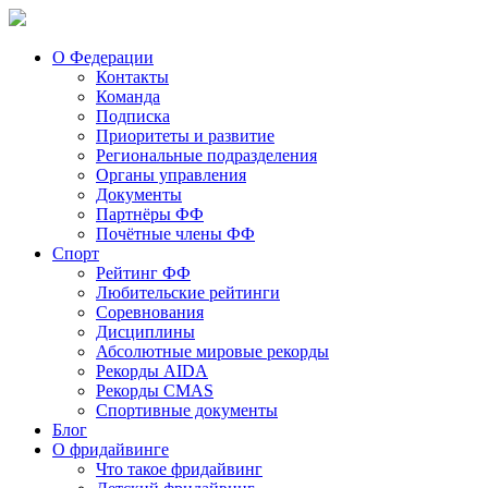
О Федерации
Контакты
Команда
Подписка
Приоритеты и развитие
Региональные подразделения
Органы управления
Документы
Партнёры ФФ
Почётные члены ФФ
Спорт
Рейтинг ФФ
Любительские рейтинги
Соревнования
Дисциплины
Абсолютные мировые рекорды
Рекорды AIDA
Рекорды CMAS
Спортивные документы
Блог
О фридайвинге
Что такое фридайвинг