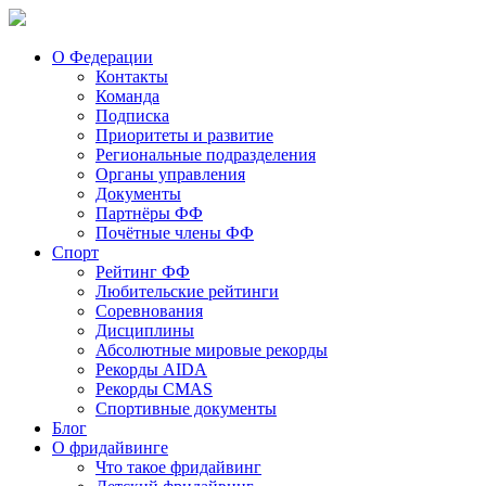
О Федерации
Контакты
Команда
Подписка
Приоритеты и развитие
Региональные подразделения
Органы управления
Документы
Партнёры ФФ
Почётные члены ФФ
Спорт
Рейтинг ФФ
Любительские рейтинги
Соревнования
Дисциплины
Абсолютные мировые рекорды
Рекорды AIDA
Рекорды CMAS
Спортивные документы
Блог
О фридайвинге
Что такое фридайвинг