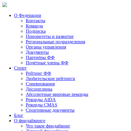
О Федерации
Контакты
Команда
Подписка
Приоритеты и развитие
Региональные подразделения
Органы управления
Документы
Партнёры ФФ
Почётные члены ФФ
Спорт
Рейтинг ФФ
Любительские рейтинги
Соревнования
Дисциплины
Абсолютные мировые рекорды
Рекорды AIDA
Рекорды CMAS
Спортивные документы
Блог
О фридайвинге
Что такое фридайвинг