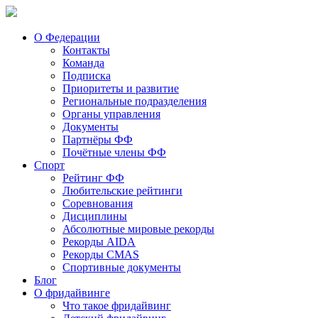
О Федерации
Контакты
Команда
Подписка
Приоритеты и развитие
Региональные подразделения
Органы управления
Документы
Партнёры ФФ
Почётные члены ФФ
Спорт
Рейтинг ФФ
Любительские рейтинги
Соревнования
Дисциплины
Абсолютные мировые рекорды
Рекорды AIDA
Рекорды CMAS
Спортивные документы
Блог
О фридайвинге
Что такое фридайвинг