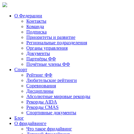
О Федерации
Контакты
Команда
Подписка
Приоритеты и развитие
Региональные подразделения
Органы управления
Документы
Партнёры ФФ
Почётные члены ФФ
Спорт
Рейтинг ФФ
Любительские рейтинги
Соревнования
Дисциплины
Абсолютные мировые рекорды
Рекорды AIDA
Рекорды CMAS
Спортивные документы
Блог
О фридайвинге
Что такое фридайвинг