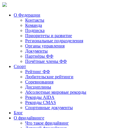
О Федерации
Контакты
Команда
Подписка
Приоритеты и развитие
Региональные подразделения
Органы управления
Документы
Партнёры ФФ
Почётные члены ФФ
Спорт
Рейтинг ФФ
Любительские рейтинги
Соревнования
Дисциплины
Абсолютные мировые рекорды
Рекорды AIDA
Рекорды CMAS
Спортивные документы
Блог
О фридайвинге
Что такое фридайвинг