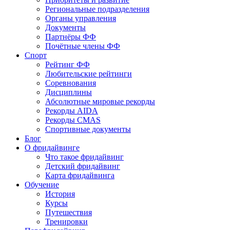
Региональные подразделения
Органы управления
Документы
Партнёры ФФ
Почётные члены ФФ
Спорт
Рейтинг ФФ
Любительские рейтинги
Соревнования
Дисциплины
Абсолютные мировые рекорды
Рекорды AIDA
Рекорды CMAS
Спортивные документы
Блог
О фридайвинге
Что такое фридайвинг
Детский фридайвинг
Карта фридайвинга
Обучение
История
Курсы
Путешествия
Тренировки