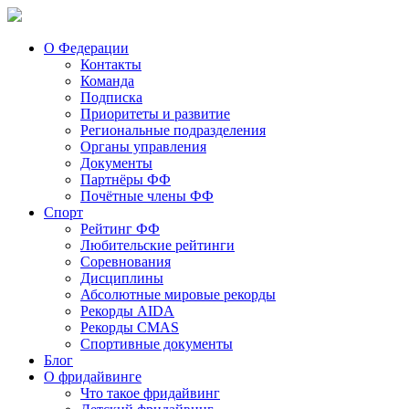
О Федерации
Контакты
Команда
Подписка
Приоритеты и развитие
Региональные подразделения
Органы управления
Документы
Партнёры ФФ
Почётные члены ФФ
Спорт
Рейтинг ФФ
Любительские рейтинги
Соревнования
Дисциплины
Абсолютные мировые рекорды
Рекорды AIDA
Рекорды CMAS
Спортивные документы
Блог
О фридайвинге
Что такое фридайвинг