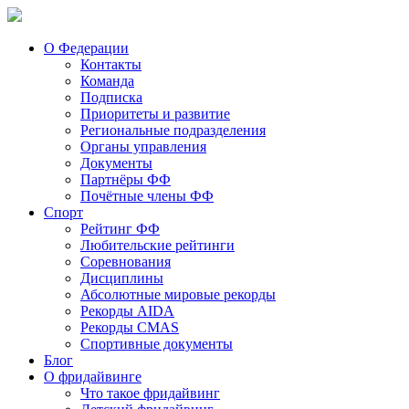
О Федерации
Контакты
Команда
Подписка
Приоритеты и развитие
Региональные подразделения
Органы управления
Документы
Партнёры ФФ
Почётные члены ФФ
Спорт
Рейтинг ФФ
Любительские рейтинги
Соревнования
Дисциплины
Абсолютные мировые рекорды
Рекорды AIDA
Рекорды CMAS
Спортивные документы
Блог
О фридайвинге
Что такое фридайвинг