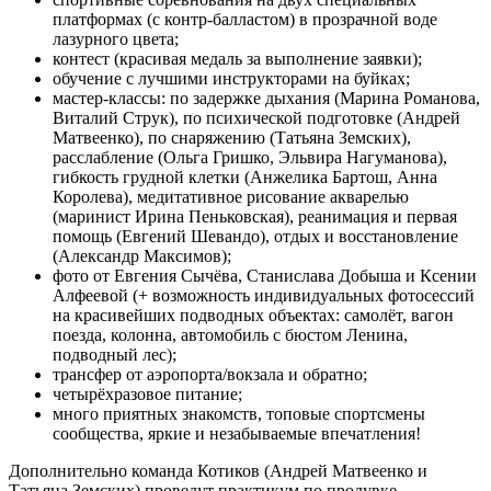
платформах (с контр-балластом) в прозрачной воде
лазурного цвета;
контест (красивая медаль за выполнение заявки);
обучение с лучшими инструкторами на буйках;
мастер-классы: по задержке дыхания (Марина Романова,
Виталий Струк), по психической подготовке (Андрей
Матвеенко), по снаряжению (Татьяна Земских),
расслабление (Ольга Гришко, Эльвира Нагуманова),
гибкость грудной клетки (Анжелика Бартош, Анна
Королева), медитативное рисование акварелью
(маринист Ирина Пеньковская), реанимация и первая
помощь (Евгений Шевандо), отдых и восстановление
(Александр Максимов);
фото от Евгения Сычёва, Станислава Добыша и Ксении
Алфеевой (+ возможность индивидуальных фотосессий
на красивейших подводных объектах: самолёт, вагон
поезда, колонна, автомобиль с бюстом Ленина,
подводный лес);
трансфер от аэропорта/вокзала и обратно;
четырёхразовое питание;
много приятных знакомств, топовые спортсмены
сообщества, яркие и незабываемые впечатления!
Дополнительно команда Котиков (Андрей Матвеенко и
Татьяна Земских) проведут практикум по продувке.