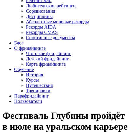
Рейтинг ФФ
Любительские рейтинги
Соревнования
Дисциплины
Абсолютные мировые рекорды
Рекорды AIDA
Рекорды CMAS
Спортивные документы
Блог
О фридайвинге
Что такое фридайвинг
Детский фридайвинг
Карта фридайвинга
Обучение
История
Курсы
Путешествия
Тренировки
Парафридайвинг
Пользователи
Фестиваль Глубины пройдёт
в июле на уральском карьере