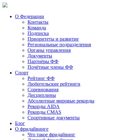
О Федерации
Контакты
Команда
Подписка
Приоритеты и развитие
Региональные подразделения
Органы управления
Документы
Партнёры ФФ
Почётные члены ФФ
Спорт
Рейтинг ФФ
Любительские рейтинги
Соревнования
Дисциплины
Абсолютные мировые рекорды
Рекорды AIDA
Рекорды CMAS
Спортивные документы
Блог
О фридайвинге
Что такое фридайвинг