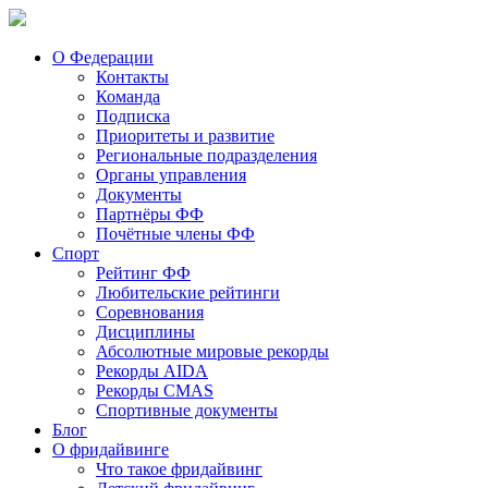
О Федерации
Контакты
Команда
Подписка
Приоритеты и развитие
Региональные подразделения
Органы управления
Документы
Партнёры ФФ
Почётные члены ФФ
Спорт
Рейтинг ФФ
Любительские рейтинги
Соревнования
Дисциплины
Абсолютные мировые рекорды
Рекорды AIDA
Рекорды CMAS
Спортивные документы
Блог
О фридайвинге
Что такое фридайвинг