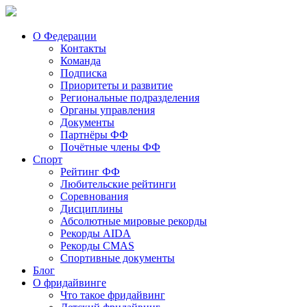
О Федерации
Контакты
Команда
Подписка
Приоритеты и развитие
Региональные подразделения
Органы управления
Документы
Партнёры ФФ
Почётные члены ФФ
Спорт
Рейтинг ФФ
Любительские рейтинги
Соревнования
Дисциплины
Абсолютные мировые рекорды
Рекорды AIDA
Рекорды CMAS
Спортивные документы
Блог
О фридайвинге
Что такое фридайвинг