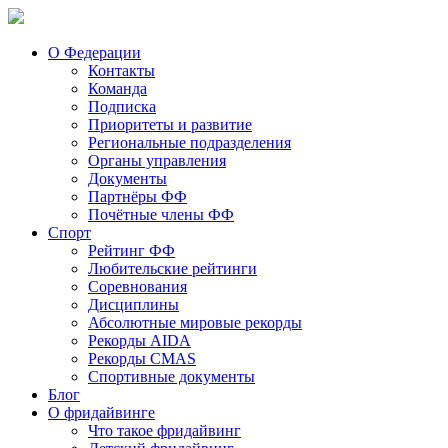
О Федерации
Контакты
Команда
Подписка
Приоритеты и развитие
Региональные подразделения
Органы управления
Документы
Партнёры ФФ
Почётные члены ФФ
Спорт
Рейтинг ФФ
Любительские рейтинги
Соревнования
Дисциплины
Абсолютные мировые рекорды
Рекорды AIDA
Рекорды CMAS
Спортивные документы
Блог
О фридайвинге
Что такое фридайвинг