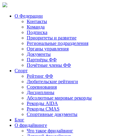
О Федерации
Контакты
Команда
Подписка
Приоритеты и развитие
Региональные подразделения
Органы управления
Документы
Партнёры ФФ
Почётные члены ФФ
Спорт
Рейтинг ФФ
Любительские рейтинги
Соревнования
Дисциплины
Абсолютные мировые рекорды
Рекорды AIDA
Рекорды CMAS
Спортивные документы
Блог
О фридайвинге
Что такое фридайвинг