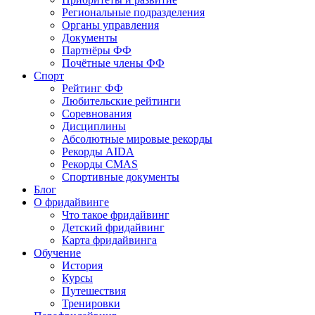
Региональные подразделения
Органы управления
Документы
Партнёры ФФ
Почётные члены ФФ
Спорт
Рейтинг ФФ
Любительские рейтинги
Соревнования
Дисциплины
Абсолютные мировые рекорды
Рекорды AIDA
Рекорды CMAS
Спортивные документы
Блог
О фридайвинге
Что такое фридайвинг
Детский фридайвинг
Карта фридайвинга
Обучение
История
Курсы
Путешествия
Тренировки