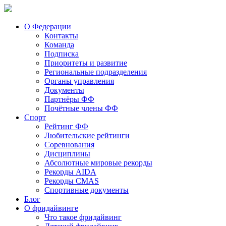
О Федерации
Контакты
Команда
Подписка
Приоритеты и развитие
Региональные подразделения
Органы управления
Документы
Партнёры ФФ
Почётные члены ФФ
Спорт
Рейтинг ФФ
Любительские рейтинги
Соревнования
Дисциплины
Абсолютные мировые рекорды
Рекорды AIDA
Рекорды CMAS
Спортивные документы
Блог
О фридайвинге
Что такое фридайвинг