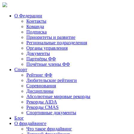
О Федерации
Контакты
Команда
Подписка
Приоритеты и развитие
Региональные подразделения
Органы управления
Документы
Партнёры ФФ
Почётные члены ФФ
Спорт
Рейтинг ФФ
Любительские рейтинги
Соревнования
Дисциплины
Абсолютные мировые рекорды
Рекорды AIDA
Рекорды CMAS
Спортивные документы
Блог
О фридайвинге
Что такое фридайвинг