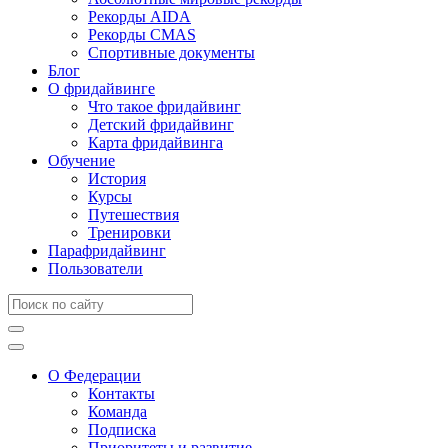
Рекорды AIDA
Рекорды CMAS
Спортивные документы
Блог
О фридайвинге
Что такое фридайвинг
Детский фридайвинг
Карта фридайвинга
Обучение
История
Курсы
Путешествия
Тренировки
Парафридайвинг
Пользователи
О Федерации
Контакты
Команда
Подписка
Приоритеты и развитие