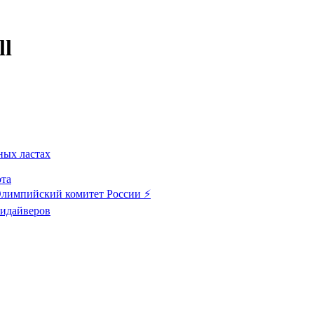
ll
ных ластах
ота
лимпийский комитет России ⚡️
ридайверов