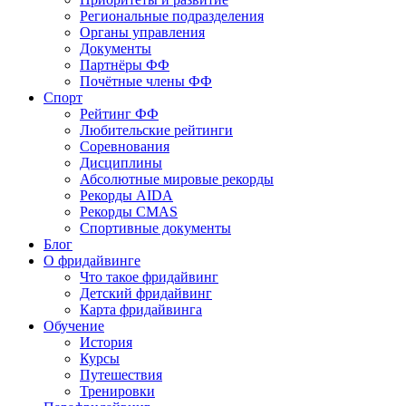
Региональные подразделения
Органы управления
Документы
Партнёры ФФ
Почётные члены ФФ
Спорт
Рейтинг ФФ
Любительские рейтинги
Соревнования
Дисциплины
Абсолютные мировые рекорды
Рекорды AIDA
Рекорды CMAS
Спортивные документы
Блог
О фридайвинге
Что такое фридайвинг
Детский фридайвинг
Карта фридайвинга
Обучение
История
Курсы
Путешествия
Тренировки