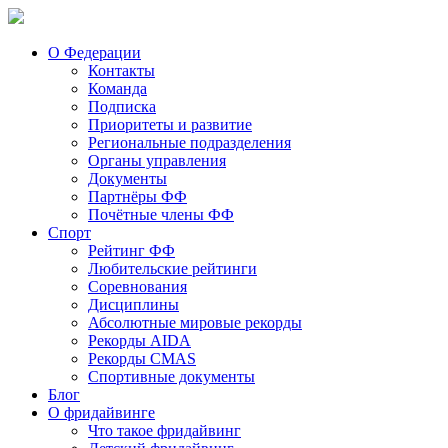
О Федерации
Контакты
Команда
Подписка
Приоритеты и развитие
Региональные подразделения
Органы управления
Документы
Партнёры ФФ
Почётные члены ФФ
Спорт
Рейтинг ФФ
Любительские рейтинги
Соревнования
Дисциплины
Абсолютные мировые рекорды
Рекорды AIDA
Рекорды CMAS
Спортивные документы
Блог
О фридайвинге
Что такое фридайвинг