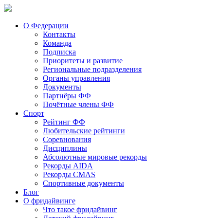
О Федерации
Контакты
Команда
Подписка
Приоритеты и развитие
Региональные подразделения
Органы управления
Документы
Партнёры ФФ
Почётные члены ФФ
Спорт
Рейтинг ФФ
Любительские рейтинги
Соревнования
Дисциплины
Абсолютные мировые рекорды
Рекорды AIDA
Рекорды CMAS
Спортивные документы
Блог
О фридайвинге
Что такое фридайвинг