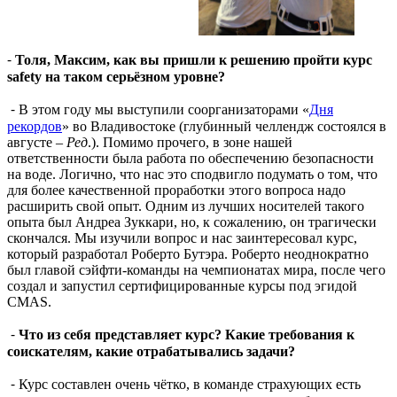
⁃
Толя, Максим, как вы пришли к решению пройти курс
safety на таком серьёзном уровне?
⁃ В этом году мы выступили соорганизаторами «
Дня
рекордов
» во Владивостоке (глубинный челлендж состоялся в
августе –
Ред
.). Помимо прочего, в зоне нашей
ответственности была работа по обеспечению безопасности
на воде. Логично, что нас это сподвигло подумать о том, что
для более качественной проработки этого вопроса надо
расширить свой опыт. Одним из лучших носителей такого
опыта был Андреа Зуккари, но, к сожалению, он трагически
скончался. Мы изучили вопрос и нас заинтересовал курс,
который разработал Роберто Бутэра. Роберто неоднократно
был главой сэйфти-команды на чемпионатах мира, после чего
создал и запустил сертифицированные курсы под эгидой
CMAS.
⁃
Что из себя представляет курс? Какие требования к
соискателям, какие отрабатывались задачи?
⁃ Курс составлен очень чётко, в команде страхующих есть