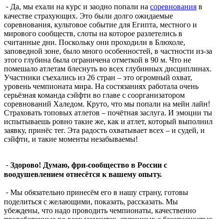
⁃ Да, мы ехали на курс и заодно попали на
соревнования
в
качестве страхующих. Это были долго ожидаемые
соревнования, культовое событие для Египта, местного и
мирового сообществ, слоты на которое разлетелись в
считанные дни. Поскольку они проходили в Блюхоле,
заповедной зоне, было много особенностей, в частности из-за
этого глубина была ограничена отметкой в 90 м. Что не
помешало атлетам блеснуть во всех глубинных дисциплинах.
Участники съехались из 26 стран – это огромный охват,
уровень чемпионата мира. На состязаниях работала очень
серьёзная команда сэйфти во главе с соорганизатором
соревнований Халедом. Круто, что мы попали на мейн лайн!
Страховать топовых атлетов – почётная заслуга. И эмоции ты
испытываешь ровно такие же, как и атлет, который выполнил
заявку, принёс тег. Эта радость охватывает всех – и судей, и
сэйфти, и такие моменты незабываемы!
⁃
Здорово! Думаю, фри-сообщество в России с
воодушевлением отнесётся к вашему опыту.
⁃ Мы обязательно принесём его в нашу страну, готовы
поделиться с желающими, показать, рассказать. Мы
убеждены, что надо проводить чемпионаты, качественно