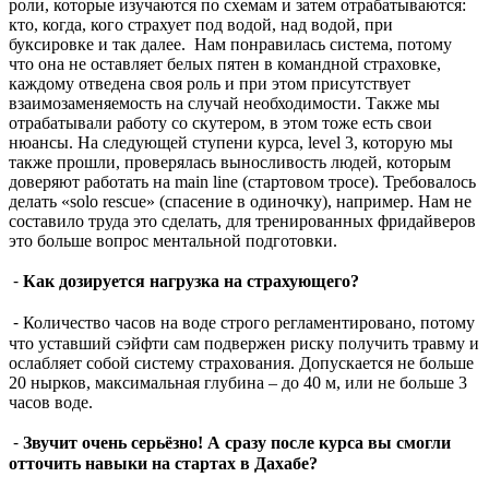
роли, которые изучаются по схемам и затем отрабатываются:
кто, когда, кого страхует под водой, над водой, при
буксировке и так далее. Нам понравилась система, потому
что она не оставляет белых пятен в командной страховке,
каждому отведена своя роль и при этом присутствует
взаимозаменяемость на случай необходимости. Также мы
отрабатывали работу со скутером, в этом тоже есть свои
нюансы. На следующей ступени курса, level 3, которую мы
также прошли, проверялась выносливость людей, которым
доверяют работать на main line (стартовом тросе). Требовалось
делать «solo rescue» (спасение в одиночку), например. Нам не
составило труда это сделать, для тренированных фридайверов
это больше вопрос ментальной подготовки.
⁃
Как дозируется нагрузка на страхующего?
⁃ Количество часов на воде строго регламентировано, потому
что уставший сэйфти сам подвержен риску получить травму и
ослабляет собой систему страхования. Допускается не больше
20 нырков, максимальная глубина – до 40 м, или не больше 3
часов воде.
⁃
Звучит очень серьёзно! А сразу после курса вы смогли
отточить навыки на стартах в Дахабе?