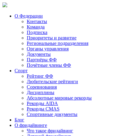
О Федерации
Контакты
Команда
Подписка
Приоритеты и развитие
Региональные подразделения
Органы управления
Документы
Партнёры ФФ
Почётные члены ФФ
Спорт
Рейтинг ФФ
Любительские рейтинги
Соревнования
Дисциплины
Абсолютные мировые рекорды
Рекорды AIDA
Рекорды CMAS
Спортивные документы
Блог
О фридайвинге
Что такое фридайвинг