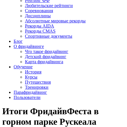
Рейтинг ФФ
Любительские рейтинги
Соревнования
Дисциплины
Абсолютные мировые рекорды
Рекорды AIDA
Рекорды CMAS
Спортивные документы
Блог
О фридайвинге
Что такое фридайвинг
Детский фридайвинг
Карта фридайвинга
Обучение
История
Курсы
Путешествия
Тренировки
Парафридайвинг
Пользователи
Итоги ФридайвФеста в
горном парке Рускеала