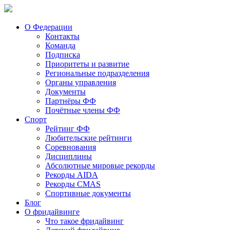
О Федерации
Контакты
Команда
Подписка
Приоритеты и развитие
Региональные подразделения
Органы управления
Документы
Партнёры ФФ
Почётные члены ФФ
Спорт
Рейтинг ФФ
Любительские рейтинги
Соревнования
Дисциплины
Абсолютные мировые рекорды
Рекорды AIDA
Рекорды CMAS
Спортивные документы
Блог
О фридайвинге
Что такое фридайвинг