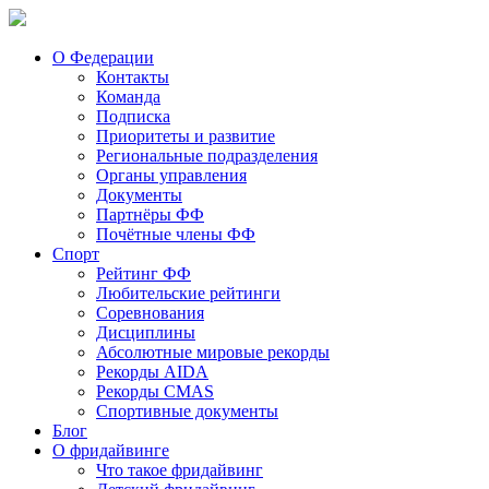
О Федерации
Контакты
Команда
Подписка
Приоритеты и развитие
Региональные подразделения
Органы управления
Документы
Партнёры ФФ
Почётные члены ФФ
Спорт
Рейтинг ФФ
Любительские рейтинги
Соревнования
Дисциплины
Абсолютные мировые рекорды
Рекорды AIDA
Рекорды CMAS
Спортивные документы
Блог
О фридайвинге
Что такое фридайвинг