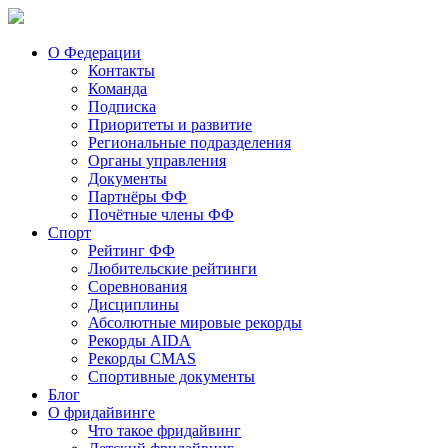
О Федерации
Контакты
Команда
Подписка
Приоритеты и развитие
Региональные подразделения
Органы управления
Документы
Партнёры ФФ
Почётные члены ФФ
Спорт
Рейтинг ФФ
Любительские рейтинги
Соревнования
Дисциплины
Абсолютные мировые рекорды
Рекорды AIDA
Рекорды CMAS
Спортивные документы
Блог
О фридайвинге
Что такое фридайвинг