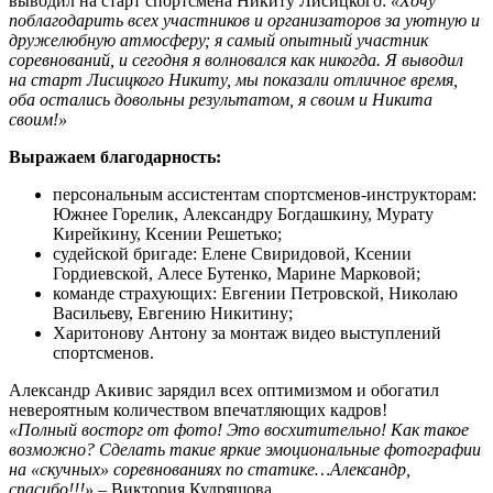
выводил на старт спортсмена Никиту Лисицкого:
«Хочу
поблагодарить всех участников и организаторов за уютную и
дружелюбную атмосферу; я самый опытный участник
соревнований, и сегодня я волновался как никогда. Я выводил
на старт Лисицкого Никиту, мы показали отличное время,
оба остались довольны результатом, я своим и Никита
своим!»
Выражаем благодарность:
персональным ассистентам спортсменов-инструкторам:
Южнее Горелик, Александру Богдашкину, Мурату
Кирейкину, Ксении Решетько;
судейской бригаде: Елене Свиридовой, Ксении
Гордиевской, Алесе Бутенко, Марине Марковой;
команде страхующих: Евгении Петровской, Николаю
Васильеву, Евгению Никитину;
Харитонову Антону за монтаж видео выступлений
спортсменов.
Александр Акивис зарядил всех оптимизмом и обогатил
невероятным количеством впечатляющих кадров!
«Полный восторг от фото! Это восхитительно! Как такое
возможно? Сделать такие яркие эмоциональные фотографии
на «скучных» соревнованиях по статике…Александр,
спасибо!!!»
– Виктория Кудряшова.