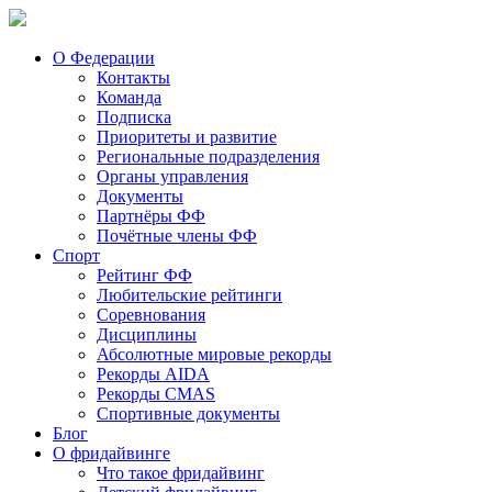
О Федерации
Контакты
Команда
Подписка
Приоритеты и развитие
Региональные подразделения
Органы управления
Документы
Партнёры ФФ
Почётные члены ФФ
Спорт
Рейтинг ФФ
Любительские рейтинги
Соревнования
Дисциплины
Абсолютные мировые рекорды
Рекорды AIDA
Рекорды CMAS
Спортивные документы
Блог
О фридайвинге
Что такое фридайвинг