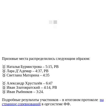
Призовые места распределились следующим образом:
🥇 Наталья Бурмистрова – 5:15, PB
🥈 Лара Д’Адемар – 4:37, PB
🥉 Светлана Маторина – 4:35
🥇 Александр Хрусталёв – 6:47
🥈 Иван Златовратский – 4:14, PB
🥉 Иван Рыбников – 3:24.
Подробные результаты участников – в итоговом протоколе
на
странице соревнований
в оргсистеме ФФ.