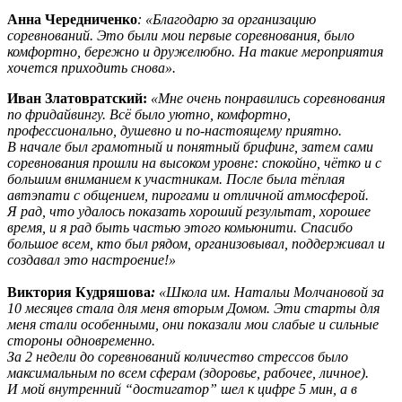
Анна Чередниченко
: «Благодарю за организацию
соревнований. Это были мои первые соревнования, было
комфортно, бережно и дружелюбно. На такие мероприятия
хочется приходить снова».
Иван Златовратский:
«Мне очень понравились соревнования
по фридайвингу. Всё было уютно, комфортно,
профессионально, душевно и по-настоящему приятно.
В начале был грамотный и понятный брифинг, затем сами
соревнования прошли на высоком уровне: спокойно, чётко и с
большим вниманием к участникам. После была тёплая
автэпати с общением, пирогами и отличной атмосферой.
Я рад, что удалось показать хороший результат, хорошее
время, и я рад быть частью этого комьюнити. Спасибо
большое всем, кто был рядом, организовывал, поддерживал и
создавал это настроение!»
Виктория Кудряшова
:
«Школа им. Натальи Молчановой за
10 месяцев стала для меня вторым Домом.
Эти старты для
меня стали особенными, они показали мои слабые и сильные
стороны одновременно.
За 2 недели до соревнований количество стрессов было
максимальным по всем сферам (здоровье, рабочее, личное).
И мой внутренний “достигатор” шел к цифре 5 мин, а в