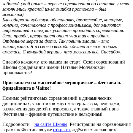
заботой (мой опыт – первые соревнования по статике у меня
закончились красной из-за ошибки протокола – был
жестким).
Благодарю за чудесную обстановку, дружелюбие, которые,
конечно, сочетаются с профессионализмом, дополняются
информацией о том, как успешнее проходить соревнования.
Это, правда, превращает опыт участия в праздник.
Отдельное мерси за фото. Так ловить эмоции – это
мастерство.
Я из своего выхода сделала коллаж и долго
смеялась.
С командой веришь, что можешь всё. Спасибо».
Спасибо каждому, кто вышел на старт! Сезон соревнований
Школы фридайвинга имени Натальи Молчановой
продолжается!
Приглашаем на масштабное мероприятие – Фестиваль
фридайвинга в Чайке!
Помимо рейтинговых соревнований в динамических
дисциплинах, участников ждут мастер-классы, челенджи,
развлечения для детей и взрослых, а также главный приз
Фестиваля – фридайв-путешествие к дельфинам!
Подробности –
на сайте Школы
. Регистрация на соревнования
в рамках Фестиваля уже
открыта
, ждём всех желающих!