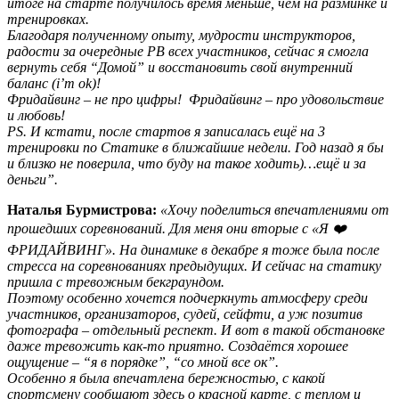
итоге на старте получилось время меньше, чем на разминке и
тренировках.
Благодаря полученному опыту, мудрости инструкторов,
радости за очередные PB всех участников, сейчас я смогла
вернуть себя “Домой” и восстановить свой внутренний
баланс (i’m ok)!
Фридайвинг – не про цифры!
Фридайвинг – про удовольствие
и любовь!
PS. И кстати, после стартов я записалась ещё на 3
тренировки по Статике в ближайшие недели. Год назад я бы
и близко не поверила, что буду на такое ходить)…ещё и за
деньги”.
Наталья Бурмистрова:
«Хочу поделиться впечатлениями от
прошедших соревнований. Для меня они вторые с «Я ❤️
ФРИДАЙВИНГ».
На динамике в декабре я тоже была после
стресса на соревнованиях предыдущих. И сейчас на статику
пришла с тревожным бекграундом.
Поэтому особенно хочется подчеркнуть атмосферу среди
участников, организаторов, судей, сейфти, а уж позитив
фотографа – отдельный респект. И вот в такой обстановке
даже тревожить как-то приятно. Создаётся хорошее
ощущение – “я в порядке”, “со мной все ок”.
Особенно я была впечатлена бережностью, с какой
спортсмену сообщают здесь о красной карте, с теплом и