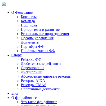
О Федерации
Контакты
Команда
Подписка
Приоритеты и развитие
Региональные подразделения
Органы управления
Документы
Партнёры ФФ
Почётные члены ФФ
Спорт
Рейтинг ФФ
Любительские рейтинги
Соревнования
Дисциплины
Абсолютные мировые рекорды
Рекорды AIDA
Рекорды CMAS
Спортивные документы
Блог
О фридайвинге
Что такое фридайвинг