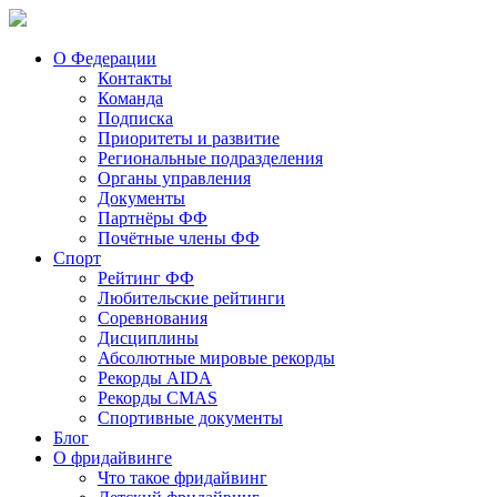
О Федерации
Контакты
Команда
Подписка
Приоритеты и развитие
Региональные подразделения
Органы управления
Документы
Партнёры ФФ
Почётные члены ФФ
Спорт
Рейтинг ФФ
Любительские рейтинги
Соревнования
Дисциплины
Абсолютные мировые рекорды
Рекорды AIDA
Рекорды CMAS
Спортивные документы
Блог
О фридайвинге
Что такое фридайвинг