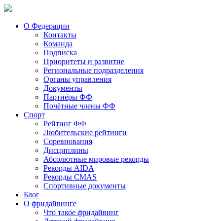
О Федерации
Контакты
Команда
Подписка
Приоритеты и развитие
Региональные подразделения
Органы управления
Документы
Партнёры ФФ
Почётные члены ФФ
Спорт
Рейтинг ФФ
Любительские рейтинги
Соревнования
Дисциплины
Абсолютные мировые рекорды
Рекорды AIDA
Рекорды CMAS
Спортивные документы
Блог
О фридайвинге
Что такое фридайвинг