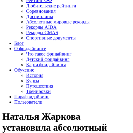
Рейтинг ФФ
Любительские рейтинги
Соревнования
Дисциплины
Абсолютные мировые рекорды
Рекорды AIDA
Рекорды CMAS
Спортивные документы
Блог
О фридайвинге
Что такое фридайвинг
Детский фридайвинг
Карта фридайвинга
Обучение
История
Курсы
Путешествия
Тренировки
Парафридайвинг
Пользователи
Наталья Жаркова
установила абсолютный