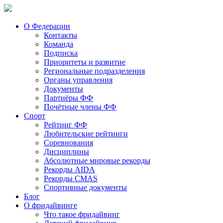
О Федерации
Контакты
Команда
Подписка
Приоритеты и развитие
Региональные подразделения
Органы управления
Документы
Партнёры ФФ
Почётные члены ФФ
Спорт
Рейтинг ФФ
Любительские рейтинги
Соревнования
Дисциплины
Абсолютные мировые рекорды
Рекорды AIDA
Рекорды CMAS
Спортивные документы
Блог
О фридайвинге
Что такое фридайвинг