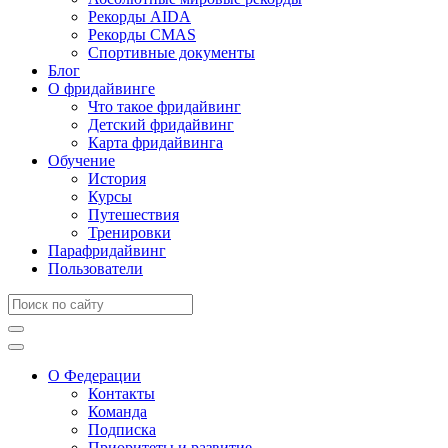
Рекорды AIDA
Рекорды CMAS
Спортивные документы
Блог
О фридайвинге
Что такое фридайвинг
Детский фридайвинг
Карта фридайвинга
Обучение
История
Курсы
Путешествия
Тренировки
Парафридайвинг
Пользователи
О Федерации
Контакты
Команда
Подписка
Приоритеты и развитие