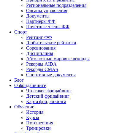
Региональные подразделения
Органы управления
Документы
Партнёры ФФ
Почётные члены ФФ
Спорт
Рейтинг ФФ
Любительские рейтинги
Соревнования
Дисциплины
Абсолютные мировые рекорды
Рекорды AIDA
Рекорды CMAS
Спортивные документы
Блог
О фридайвинге
Что такое фридайвинг
Детский фридайвинг
Карта фридайвинга
Обучение
История
Курсы
Путешествия
Тренировки