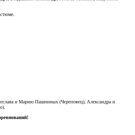
остюме.
ячеслава и Марию Пашниных (Череповец), Александра и
о).
оревнований!