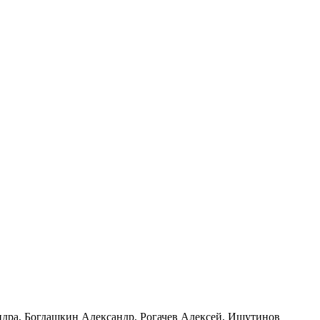
ндра, Богдашкин Александр, Рогачев Алексей, Ишутинов