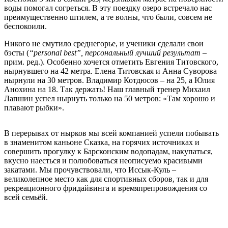
воды помогал согреться. В эту поездку озеро встречало нас
преимущественно штилем, а те волны, что были, совсем не
беспокоили.
Никого не смутило среднегорье, и ученики сделали свои
бэсты (
“personal best”, персональный лучший результат
–
прим. ред.). Особенно хочется отметить Евгения Титовского,
нырнувшего на 42 метра. Елена Титовская и Анна Суворова
нырнули на 30 метров. Владимир Котдюсов – на 25, а Юлия
Анохина на 18. Так держать! Наш главный тренер Михаил
Лапшин успел нырнуть только на 50 метров: «Там хорошо и
плавают рыбки».
В перерывах от нырков мы всей компанией успели побывать
в знаменитом каньоне Сказка, на горячих источниках и
совершить прогулку к Барсконским водопадам, накупаться,
вкусно наесться и полюбоваться неописуемо красивыми
закатами. Мы прочувствовали, что Иссык-Куль –
великолепное место как для спортивных сборов, так и для
рекреационного фридайвинга и времяпрепровождения со
всей семьёй.