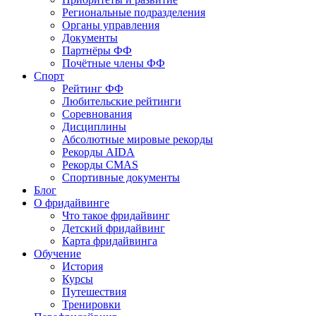
Региональные подразделения
Органы управления
Документы
Партнёры ФФ
Почётные члены ФФ
Спорт
Рейтинг ФФ
Любительские рейтинги
Соревнования
Дисциплины
Абсолютные мировые рекорды
Рекорды AIDA
Рекорды CMAS
Спортивные документы
Блог
О фридайвинге
Что такое фридайвинг
Детский фридайвинг
Карта фридайвинга
Обучение
История
Курсы
Путешествия
Тренировки