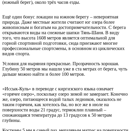
(южный берег), около трёх часов езды.
Ещё один бонус локации на южном берегу – невероятная
природа. Даже местные жители считают юг озера более
живописным и богатым на достопримечательности. С берега
открываются виды на снежные шапки Тянь-Шаня. В виду
того, что высота 1608 метров является оптимальной для
горной спортивной подготовки, сюда приезжают многие
профессиональные спортсмены, в основном из циклических
видов спорта.
Условия для ныряния прекрасные. Прозрачность хорошая.
Глубину 50 метров мы нашли уже в ста метрах от берега, чуть
дальше можно найти и более 100 метров.
«Иссык-Куль» в переводе с киргизского языка означает
«горячее озеро», поскольку озеро зимой не замерзает. Конечно
же, озеро, питающееся водой талых ледников, оказалось не
таким горячим, как хотелось бы, но все же в июле на
поверхности воды 21 градус, термоклин плавный –
снижающаяся температура до 13 градусов к 50 метрам
глубины.
Костюмы 5 мм в самый раз, мерзлявым матрас на поверхности