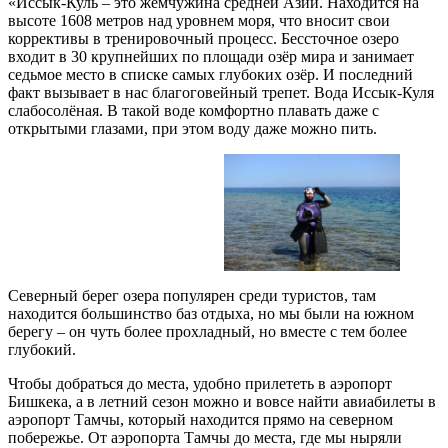
«Иссык-Куль – это жемчужина средней Азии. Находится на
высоте 1608 метров над уровнем моря, что вносит свои
коррективы в тренировочный процесс. Бессточное озеро
входит в 30 крупнейших по площади озёр мира и занимает
седьмое место в списке самых глубоких озёр. И последний
факт вызывает в нас благоговейный трепет. Вода Иссык-Куля
слабосолёная. В такой воде комфортно плавать даже с
открытыми глазами, при этом воду даже можно пить.
Северный берег озера популярен среди туристов, там
находится большинство баз отдыха, но мы были на южном
берегу – он чуть более прохладный, но вместе с тем более
глубокий.
Чтобы добраться до места, удобно прилететь в аэропорт
Бишкека, а в летний сезон можно и вовсе найти авиабилеты в
аэропорт Тамчы, который находится прямо на северном
побережье. От аэропорта Тамчы до места, где мы ныряли